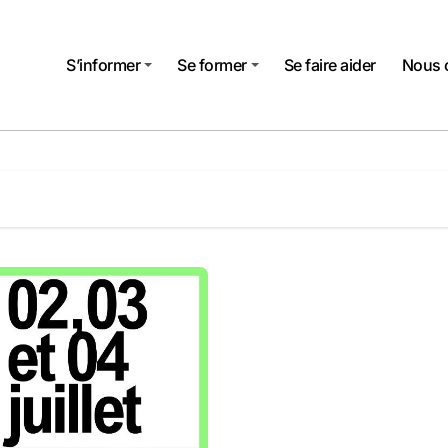
S’informer
Se former
Se faire aider
Nous 