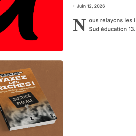
(12 juin 2026)
Juin 12, 2026
N
ous relayons les 
Sud éducation 13.