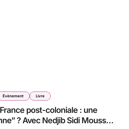
Évènement
Livre
France post-coloniale : une
nne” ? Avec Nedjib Sidi Moussa