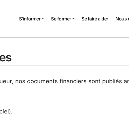
S’informer
Se former
Se faire aider
Nous 
tes
ueur, nos documents financiers sont publiés a
iel).